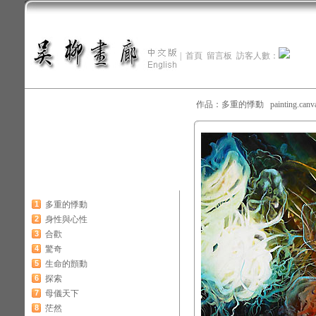
|
首頁
留言板
訪客人數：
作品：多重的悸動 painting.canv
1
多重的悸動
2
身性與心性
3
合歡
4
驚奇
5
生命的顫動
6
探索
7
母儀天下
8
茫然