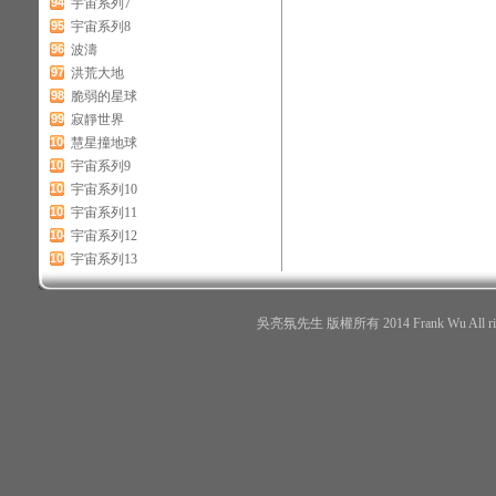
94
宇宙系列7
95
宇宙系列8
96
波濤
97
洪荒大地
98
脆弱的星球
99
寂靜世界
100
慧星撞地球
101
宇宙系列9
102
宇宙系列10
103
宇宙系列11
104
宇宙系列12
105
宇宙系列13
吳亮氛先生 版權所有 2014 Frank Wu All r