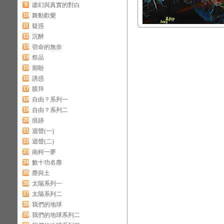
9
虛幻與真實的對白
10
舞動歡樂
11
疑惑
12
沉醉
13
宿命的無奈
14
祭品
15
期盼
16
誘惑
17
膜拜
18
自由？系列一
19
自由？系列二
20
痕跡
21
迴聲(一)
22
迴聲(二)
23
南柯一夢
24
數十功名塵
25
塵與土
26
太陽系列一
27
太陽系列二
28
我們的地球
29
我們的地球系列二