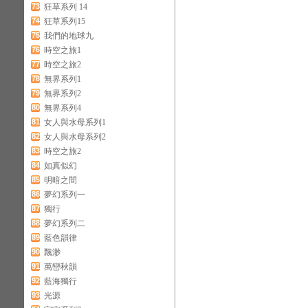
73
狂草系列 14
74
狂草系列15
75
我們的地球九
76
時空之旅1
77
時空之旅2
78
無界系列1
79
無界系列2
80
無界系列4
81
女人與水母系列1
82
女人與水母系列2
83
時空之旅2
84
如真似幻
85
明暗之間
86
夢幻系列一
87
獨行
88
夢幻系列二
89
藍色韻律
90
飄渺
91
萬巒秋韻
92
藍海獨行
93
光源