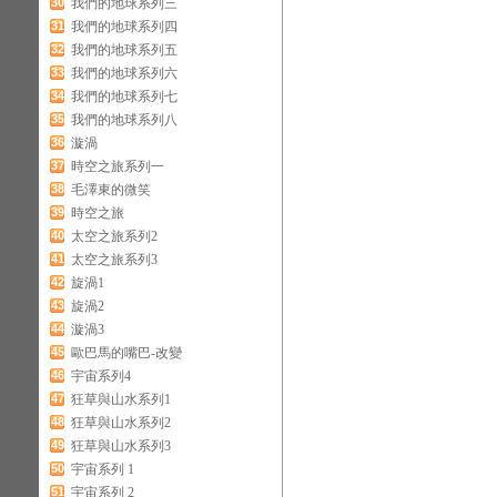
30
我們的地球系列三
31
我們的地球系列四
32
我們的地球系列五
33
我們的地球系列六
34
我們的地球系列七
35
我們的地球系列八
36
漩渦
37
時空之旅系列一
38
毛澤東的微笑
39
時空之旅
40
太空之旅系列2
41
太空之旅系列3
42
旋渦1
43
旋渦2
44
漩渦3
45
歐巴馬的嘴巴-改變
46
宇宙系列4
47
狂草與山水系列1
48
狂草與山水系列2
49
狂草與山水系列3
50
宇宙系列 1
51
宇宙系列 2