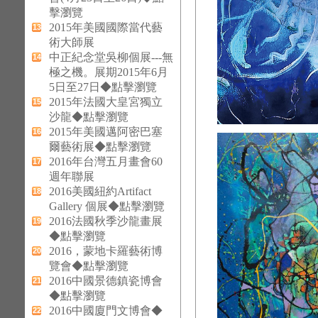
擊瀏覽
2015年美國國際當代藝
13
術大師展
中正紀念堂吳柳個展---無
14
極之機。展期2015年6月
5日至27日◆點擊瀏覽
2015年法國大皇宮獨立
15
沙龍◆點擊瀏覽
2015年美國邁阿密巴塞
16
爾藝術展◆點擊瀏覽
2016年台灣五月畫會60
17
週年聯展
2016美國紐約Artifact
18
Gallery 個展◆點擊瀏覽
2016法國秋季沙龍畫展
19
◆點擊瀏覽
2016，蒙地卡羅藝術博
20
覽會◆點擊瀏覽
2016中國景德鎮瓷博會
21
◆點擊瀏覽
2016中國廈門文博會◆
22