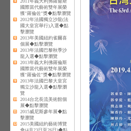
2011年義大利弗羅侖斯
4
國際當代藝術雙年展榮
獲"羅倫佐"獎◆點擊瀏覽
2012年法國獨立沙龍(法
5
國大皇宮舉行)入選◆點
擊瀏覽
2013年美國紐約雀爾喜
6
個展◆點擊瀏覽
2013年法國巴黎秋季沙
7
龍入選◆點擊瀏覽
2013年義大利佛羅倫斯
8
國際當代藝術雙年展榮
獲"羅倫佐"獎◆點擊瀏覽
2013年法國巴黎大皇宮
9
獨立沙龍入選◆點擊瀏
覽
2014台北長流美術館個
10
展◆點擊瀏覽
2015威尼斯參年展◆點
11
擊瀏覽
2015美國紐約藝術博覽
12
會(4月23日至26日)◆點