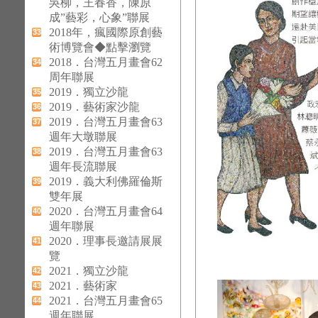
吳柳，王春香，陳原
成”藝彩，心象”聯展
2018年，瘋國際原創藝
33
術博覽會◆點擊瀏覽
2018．台灣五月畫會62
34
周年聯展
2019．獨立沙龍
35
2019．藝術家沙龍
36
2019．台灣五月畫會63
37
週年大墩聯展
2019．台灣五月畫會63
38
週年長流聯展
2019．義大利佛羅倫斯
39
雙年展
2020．台灣五月畫會64
40
週年聯展
2020．理事長邀請展展
41
覽
2021．獨立沙龍
42
2021．藝術家
43
2021．台灣五月畫會65
44
週年聯展