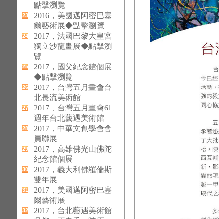
點擊瀏覽
2016，美國邁阿密巴塞
23
爾藝術展◆點擊瀏覽
2017，法國巴黎大皇宮
24
獨立沙龍畫展◆點擊瀏
覽
2017，國父紀念館個展
25
◆點擊瀏覽
2017，台灣五月畫會台
26
北長流美術館
2017，台灣五月畫會61
27
週年台北藝遇美術館
2017，中華文創學會會
28
員聯展
2017，高雄佛光山佛陀
29
紀念館個展
2017，義大利佛羅倫斯
30
雙年展
2017，美國邁阿密巴塞
31
爾藝術展
2017，台北藝遇美術館
32