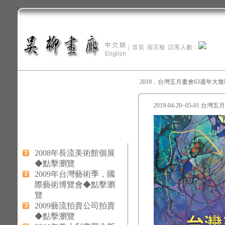
|
首頁
留言板
訪客人數：
2019．台灣五月畫會63週年大
2019-04-20~05-01
2008年長流美術館個展
1
◆點擊瀏覽
2009年台灣藝術季，國
2
際藝術博覽會◆點擊瀏
覽
2009藝流拍賣公司拍賣
3
◆點擊瀏覽