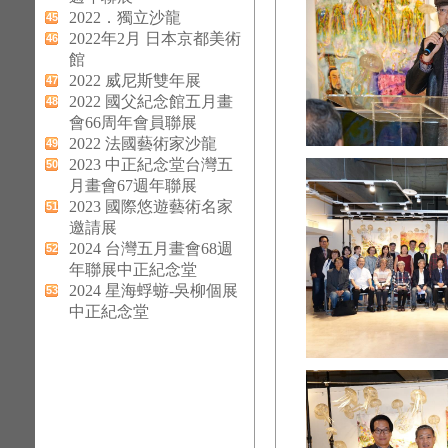
2022．獨立沙龍
45
2022年2月 日本京都美術
46
館
2022 威尼斯雙年展
47
2022 國父紀念館五月畫
48
會66周年會員聯展
2022 法國藝術家沙龍
49
2023 中正紀念堂台灣五
50
月畫會67週年聯展
2023 國際悠遊藝術名家
51
邀請展
2024 台灣五月畫會68週
52
年聯展中正紀念堂
2024 星海蜉蝣-吳柳個展
53
中正紀念堂