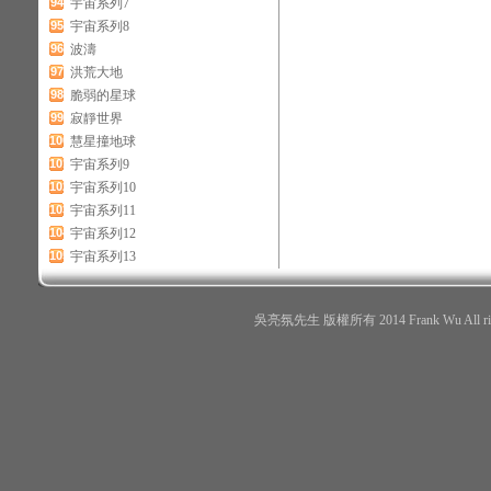
94
宇宙系列7
95
宇宙系列8
96
波濤
97
洪荒大地
98
脆弱的星球
99
寂靜世界
100
慧星撞地球
101
宇宙系列9
102
宇宙系列10
103
宇宙系列11
104
宇宙系列12
105
宇宙系列13
吳亮氛先生 版權所有 2014 Frank Wu All r