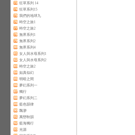
73
狂草系列 14
74
狂草系列15
75
我們的地球九
76
時空之旅1
77
時空之旅2
78
無界系列1
79
無界系列2
80
無界系列4
81
女人與水母系列1
82
女人與水母系列2
83
時空之旅2
84
如真似幻
85
明暗之間
86
夢幻系列一
87
獨行
88
夢幻系列二
89
藍色韻律
90
飄渺
91
萬巒秋韻
92
藍海獨行
93
光源