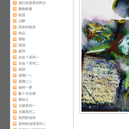
9
虛幻與真實的對白
10
舞動歡樂
11
疑惑
12
沉醉
13
宿命的無奈
14
祭品
15
期盼
16
誘惑
17
膜拜
18
自由？系列一
19
自由？系列二
20
痕跡
21
迴聲(一)
22
迴聲(二)
23
南柯一夢
24
數十功名塵
25
塵與土
26
太陽系列一
27
太陽系列二
28
我們的地球
29
我們的地球系列二