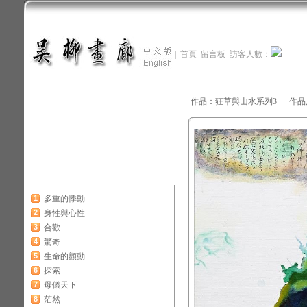
|
首頁
留言板
訪客人數：
作品：狂草與山水系列3 作品尺寸：
1
多重的悸動
2
身性與心性
3
合歡
4
驚奇
5
生命的顫動
6
探索
7
母儀天下
8
茫然