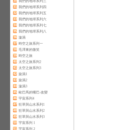
30
我們的地球系列三
31
我們的地球系列四
32
我們的地球系列五
33
我們的地球系列六
34
我們的地球系列七
35
我們的地球系列八
36
漩渦
37
時空之旅系列一
38
毛澤東的微笑
39
時空之旅
40
太空之旅系列2
41
太空之旅系列3
42
旋渦1
43
旋渦2
44
漩渦3
45
歐巴馬的嘴巴-改變
46
宇宙系列4
47
狂草與山水系列1
48
狂草與山水系列2
49
狂草與山水系列3
50
宇宙系列 1
51
宇宙系列 2