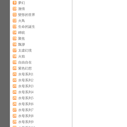
9
夢幻
10
激情
11
變形的世界
12
火鳥
13
生命的誕生
14
睥睨
15
聚焦
16
飄渺
17
太虛幻境
18
火焰
19
自由自在
20
紫色幻想
21
水母系列1
22
水母系列2
23
水母系列3
24
水母系列4
25
水母系列5
26
水母系列6
27
水母系列7
28
水母系列8
29
水母系列9