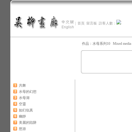
|
首頁
留言板
訪客人數：
作品：水母系列10 Mixed media o
1
共舞
2
水母的幻想
3
水母湖
4
空靈
5
如幻似真
6
幽靜
7
美麗的陷阱
8
悠游